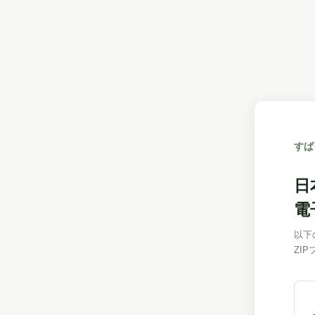
すば
日
電
以下
ZI